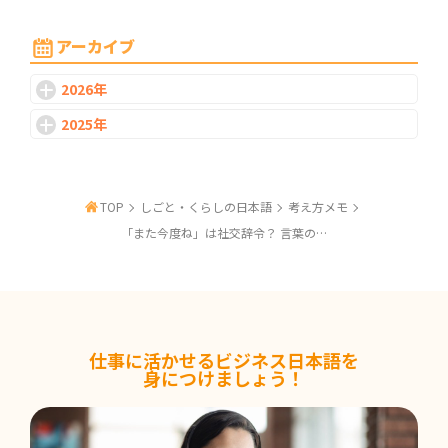
2026-07-08
日本で働くために、日本語力はどこまで必要
アーカイブ
なのか
2026年
2026-07-01
2025年
なぜ日本企業ではPhD・ポストドクの採用が
進みにくいのか
TOP
しごと・くらしの日本語
考え方メモ
2026-06-24
研究を続ける道、社会で生かす道｜PhD・ポ
「また今度ね」は社交辞令？ 言葉の受け取り方について考える
ストドクのキャリア
2026-06-17
新卒一括採用の仕組みと背景
仕事に活かせるビジネス日本語を
身につけましょう！
2026-06-10
日本型雇用の仕組みとその背景