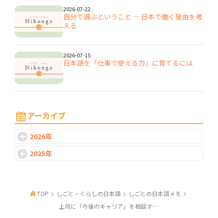
2026-07-22
自分で選ぶということ ― 日本で働く理由を考
える
2026-07-15
日本語を「仕事で使える力」に育てるには
2026-07-08
日本で働くために、日本語力はどこまで必要
アーカイブ
なのか
2026年
2026-07-01
2025年
なぜ日本企業ではPhD・ポストドクの採用が
進みにくいのか
TOP
しごと・くらしの日本語
しごとの日本語メモ
2026-06-24
研究を続ける道、社会で生かす道｜PhD・ポ
上司に「今後のキャリア」を相談するときの日本語――アンさんと佐藤部長の会話
ストドクのキャリア