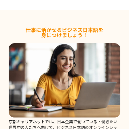
2026-06-17
新卒一括採用の仕組みと背景
仕事に活かせるビジネス日本語を
身につけましょう！
2026-06-10
日本型雇用の仕組みとその背景
2026-06-03
「また今度ね」は社交辞令？ 言葉の受け取り
方について考える
2026-05-27
ビジネス日本語で大切なのは、暗記よりも調
整する力
京都キャリアネットでは、日本企業で働いている・働きたい
世界中の人たちへ向けて、ビジネス日本語のオンラインレッ