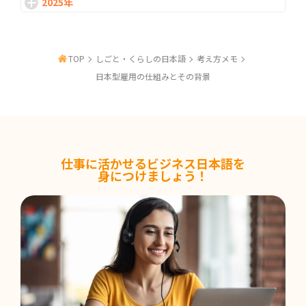
2025年
なぜ日本企業ではPhD・ポストドクの採用が
進みにくいのか
TOP
しごと・くらしの日本語
考え方メモ
2026-06-24
研究を続ける道、社会で生かす道｜PhD・ポ
日本型雇用の仕組みとその背景
ストドクのキャリア
2026-06-17
新卒一括採用の仕組みと背景
仕事に活かせるビジネス日本語を
身につけましょう！
2026-06-10
日本型雇用の仕組みとその背景
2026-06-03
「また今度ね」は社交辞令？ 言葉の受け取り
方について考える