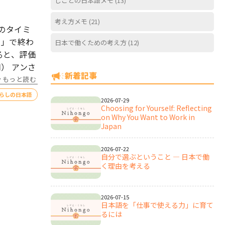
しごとの日本語メモ
(13)
考え方メモ
(21)
のタイミ
た」で終わ
日本で働くための考え方
(12)
ると、評価
） アンさ
新着記事
もっと読む
らしの日本語
2026-07-29
Choosing for Yourself: Reflecting
on Why You Want to Work in
Japan
2026-07-22
自分で選ぶということ ― 日本で働
く理由を考える
2026-07-15
日本語を「仕事で使える力」に育て
るには