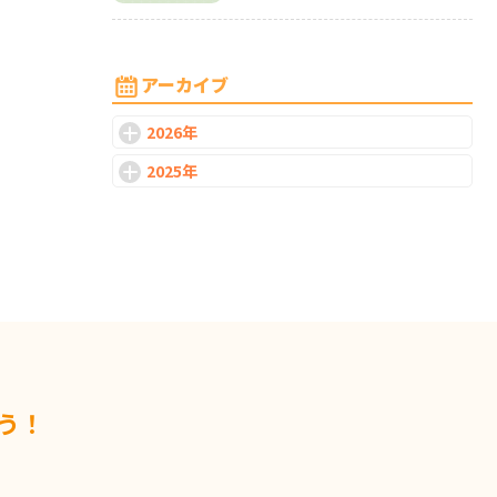
2026-07-08
日本で働くために、日本語力はどこ
まで必要なのか
アーカイブ
2026年
2026-07-01
なぜ日本企業ではPhD・ポストドク
2025年
の採用が進みにくいのか
2026-06-24
研究を続ける道、社会で生かす道｜
PhD・ポストドクのキャリア
2026-06-17
新卒一括採用の仕組みと背景
う！
2026-06-10
日本型雇用の仕組みとその背景