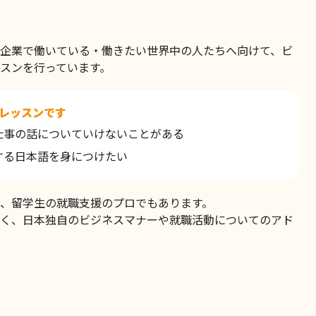
企業で働いている・働きたい世界中の人たちへ向けて、ビ
2026-06-03
「また今度ね」は社交辞令？ 言葉
スンを行っています。
の受け取り方について考える
レッスンです
2026-05-27
ビジネス日本語で大切なのは、暗記
仕事の話についていけないことがある
よりも調整する力
する日本語を身につけたい
、留学生の就職支援のプロでもあります。
く、日本独自のビジネスマナーや就職活動についてのアド