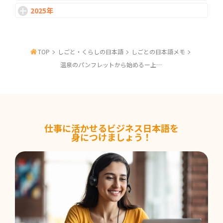
2026-07-01
2025年
なぜ日本企業ではPhD・ポストドクの採用が
進みにくいのか
TOP
しごと・くらしの日本語
しごとの日本語メモ
2026-06-24
研究を続ける道、社会で生かす道｜PhD・ポ
温泉のパンフレットから始めるー上司と「ちょっとした雑談」をする日本語フレーズ
ストドクのキャリア
2026-06-17
新卒一括採用の仕組みと背景
仕事に活かせるビジネス日本語を
身につけましょう！
2026-06-10
日本型雇用の仕組みとその背景
2026-06-03
「また今度ね」は社交辞令？ 言葉の受け取り
方について考える